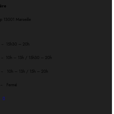
ère
p 13001 Marseille
5h30 – 20h
 ~ 10h – 13h / 15h30 – 20h
h – 13h / 15h – 20h
 Fermé