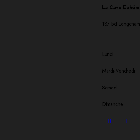
La Cave Ephém
137 bd Longcham
Lundi ~ 1
Mardi-Vendredi
Samedi ~ 10
Dimanche ~