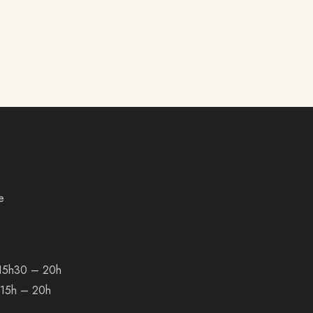
e
15h30 – 20h
5h – 20h