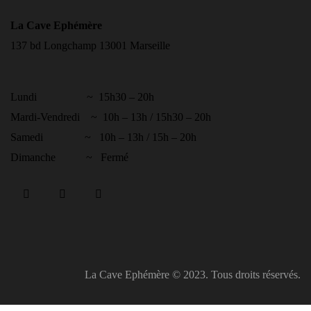
La Cave Ephémère
137 bd Longchamp 13001 Marseille
Lundi ~ 15h30 – 20h
Mardi-Vendredi ~ 10h – 13h / 15h30 – 20h
Samedi ~ 10h – 13h / 15h – 20h
Dimanche ~ Fermé
La Cave Ephémère
© 2023. Tous droits réservés.