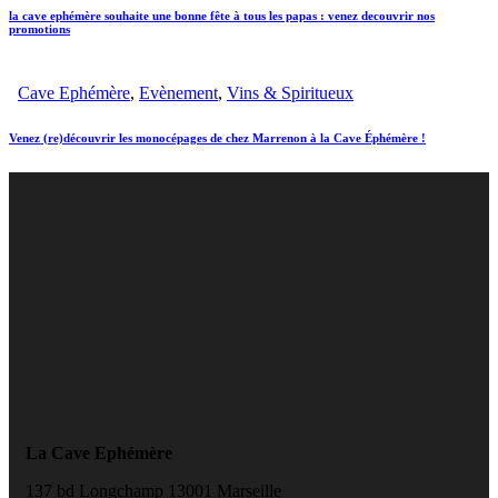
la cave ephémère souhaite une bonne fête à tous les papas : venez decouvrir nos
promotions
Cave Ephémère
,
Evènement
,
Vins & Spiritueux
Venez (re)découvrir les monocépages de chez Marrenon à la Cave Éphémère !
La Cave Ephémère
137 bd Longchamp 13001 Marseille