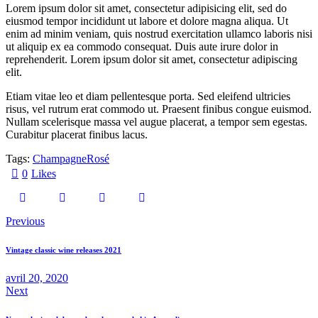
Lorem ipsum dolor sit amet, consectetur adipisicing elit, sed do
gubergren,
eiusmod tempor incididunt ut labore et dolore magna aliqua. Ut
no
sea
enim ad minim veniam, quis nostrud exercitation ullamco laboris nisi
sanctus
ut aliquip ex ea commodo consequat. Duis aute irure dolor in
est
reprehenderit. Lorem ipsum dolor sit amet, consectetur adipiscing
labore
elit.
et
dolore.
Etiam vitae leo et diam pellentesque porta. Sed eleifend ultricies
By
Kevin
risus, vel rutrum erat commodo ut. Praesent finibus congue euismod.
Smith
Nullam scelerisque massa vel augue placerat, a tempor sem egestas.
Curabitur placerat finibus lacus.
Tags:
Champagne
Rosé
0
Likes
Previous
Vintage classic wine releases 2021
avril 20, 2020
Next